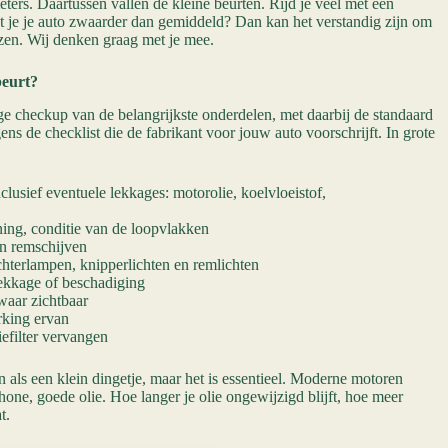
eters. Daartussen vallen de kleine beurten. Rijd je veel met een
st je je auto zwaarder dan gemiddeld? Dan kan het verstandig zijn om
iezen. Wij denken graag met je mee.
beurt?
ge checkup van de belangrijkste onderdelen, met daarbij de standaard
s de checklist die de fabrikant voor jouw auto voorschrijft. In grote
nclusief eventuele lekkages: motorolie, koelvloeistof,
ng, conditie van de loopvlakken
n remschijven
chterlampen, knipperlichten en remlichten
ekkage of beschadiging
waar zichtbaar
rking ervan
iefilter vervangen
n als een klein dingetje, maar het is essentieel. Moderne motoren
one, goede olie. Hoe langer je olie ongewijzigd blijft, hoe meer
t.