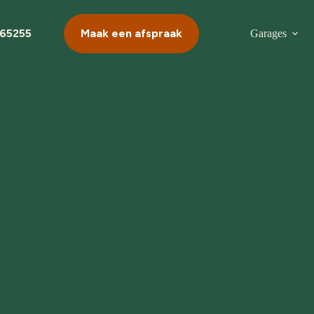
565255
Maak een afspraak
Garages