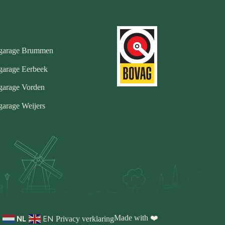
garage Brummen
garage Eerbeek
garage Vorden
arage Weijers
Made with ❤️
Privacy verklaring
NL
EN