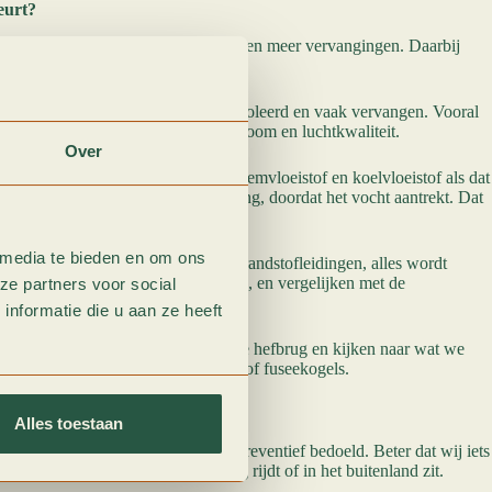
eurt?
e kleine beurt, plus diepere controles en meer vervangingen. Daarbij
ilter en interieurfilter worden gecontroleerd en vaak vervangen. Vooral
r merken een groot verschil in luchtstroom en luchtkwaliteit.
Over
ie controleren en verversen we de remvloeistof en koelvloeistof als dat
erliest in de loop der tijd zijn werking, doordat het vocht aantrekt. Dat
lies leiden.
 media te bieden en om ons
itlaat, schokdempers, V-riemen, brandstofleidingen, alles wordt
an, kijken visueel wat zichtbaar is, en vergelijken met de
ze partners voor social
nformatie die u aan ze heeft
e onderstel.
We rijden de auto op de hefbrug en kijken naar wat we
hadigingen, slijtage aan stuurkogels of fuseekogels.
g?
Alles toestaan
ngere antwoord: een grote beurt is preventief bedoeld. Beter dat wij iets
t het stuk gaat als je op de snelweg rijdt of in het buitenland zit.