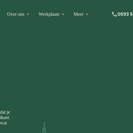
0593 
Over ons
Werkplaats
Meer
rt
dat je
ikant
 wat