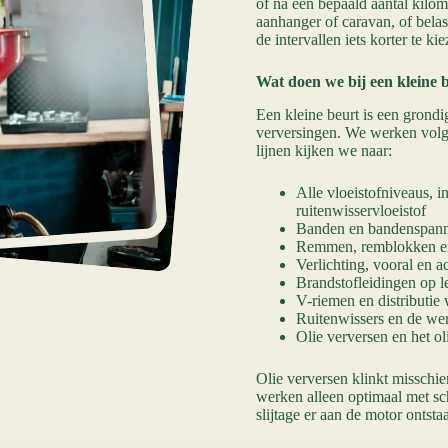
of na een bepaald aantal kilom
aanhanger of caravan, of bela
de intervallen iets korter te k
Wat doen we bij een kleine 
Een kleine beurt is een grondi
verversingen. We werken volgen
lijnen kijken we naar:
Alle vloeistofniveaus, i
ruitenwisservloeistof
Banden en bandenspanni
Remmen, remblokken e
Verlichting, vooral en a
Brandstofleidingen op l
V-riemen en distributie 
Ruitenwissers en de we
Olie verversen en het ol
Olie verversen klinkt misschie
werken alleen optimaal met sch
slijtage er aan de motor ontstaa