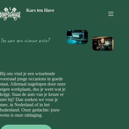
Ga
naar
Kars ten Have
de
inhoud
Toe aan een nieuwe auto?
Occasions Kars
Ten Have
Bij ons vind je een wisselende
voorraad jonge occasions in goede
staat. Allemaal nagelopen door onze
eigen werkplaats, dus je weet wat je
krijgt. Staat de auto van je keuze er
niet bij? Dan zoeken we voor je
mee, in Nederland of in het
buitenland. Onze gedachte: jouw
wens is onze uitdaging.