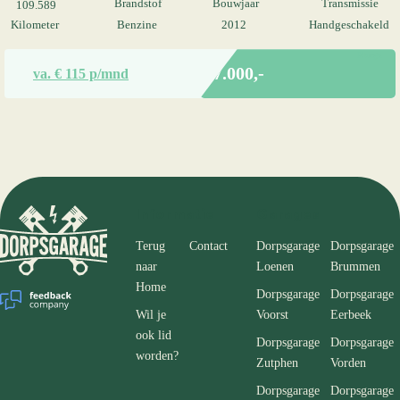
Brandstof
Bouwjaar
Transmissie
109.589
Kilometer
Benzine
2012
Handgeschakeld
Marge
€ 7.000,-
va. €
115
p/mnd
Informatie
Garages
Terug
Contact
Dorpsgarage
Dorpsgarage
naar
Loenen
Brummen
Home
Dorpsgarage
Dorpsgarage
Wil je
Voorst
Eerbeek
ook lid
Dorpsgarage
Dorpsgarage
worden?
Zutphen
Vorden
Dorpsgarage
Dorpsgarage