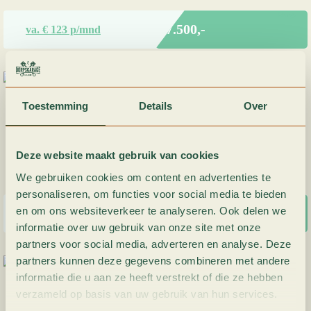
Marge
€ 7.500,-
va. €
123
p/mnd
Toestemming
Details
Over
Ford Fiesta ST-Line| 1.0 Ecoboost|
Deze website maakt gebruik van cookies
153.033
Brandstof
Bouwjaar
Transmissie
Kilometer
Benzine
2018
Handgeschakeld
We gebruiken cookies om content en advertenties te
personaliseren, om functies voor social media te bieden
Marge
en om ons websiteverkeer te analyseren. Ook delen we
€ 11.500,-
va. €
189
p/mnd
informatie over uw gebruik van onze site met onze
partners voor social media, adverteren en analyse. Deze
partners kunnen deze gegevens combineren met andere
informatie die u aan ze heeft verstrekt of die ze hebben
Ford Transit Connect 1.6 TDCI L2|Nieuwe
verzameld op basis van uw gebruik van hun services.