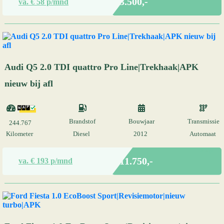
€ 3.500,-
va. €
58
p/mnd
Audi Q5 2.0 TDI quattro Pro Line|Trekhaak|APK
nieuw bij afl
Brandstof
Bouwjaar
Transmissie
244.767
Kilometer
Diesel
2012
Automaat
Marge
€ 11.750,-
va. €
193
p/mnd