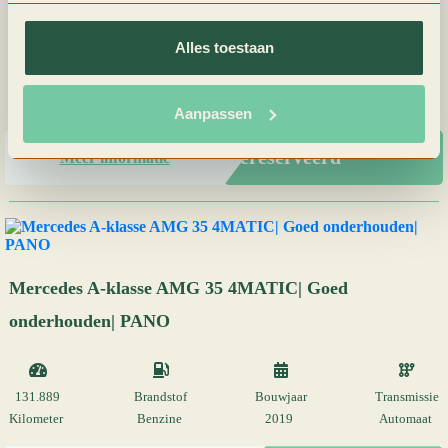
riem|Onderhoud
Alles toestaan
199.980
Brandstof
Bouwjaar
Transmissie
Kilometer
Diesel
2015
Handgeschakeld
Aanpassen
Gereserveerd
Meer informatie
Mercedes A-klasse AMG 35 4MATIC| Goed
onderhouden| PANO
131.889
Brandstof
Bouwjaar
Transmissie
Kilometer
Benzine
2019
Automaat