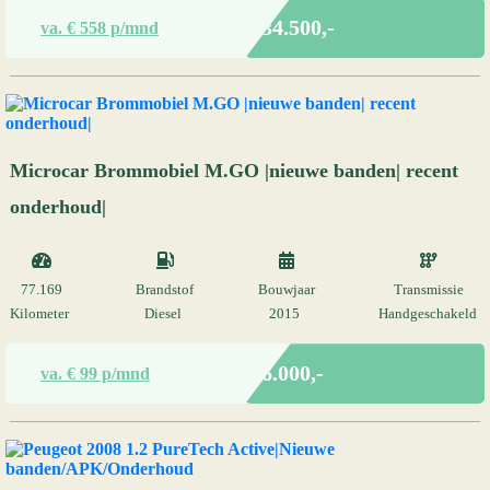
Marge
€ 34.500,-
va. €
558
p/mnd
Microcar Brommobiel M.GO |nieuwe banden| recent
onderhoud|
77.169
Brandstof
Bouwjaar
Transmissie
Kilometer
Diesel
2015
Handgeschakeld
Marge
€ 6.000,-
va. €
99
p/mnd