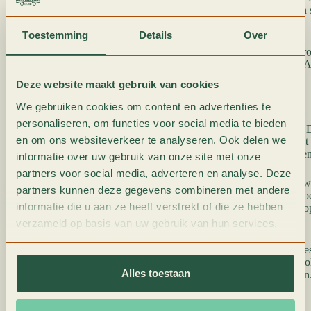
geblazen je auto in. Resultaat: koele lucht in de zomer en 
winter.
Toestemming
Details
Over
In moderne auto’s zit het koudemiddel R1234YF, dat ‘gr
uitstoot dan het oude R134A. Wij hebben beide in huis. 
vrijwel allemaal R1234YF, sommige al vanaf 2011.
Deze website maakt gebruik van cookies
Hoe werkt onze service?
We gebruiken cookies om content en advertenties te
personaliseren, om functies voor social media te bieden
We sluiten een speciale machine aan op je aircosysteem. 
en om ons websiteverkeer te analyseren. Ook delen we
koudemiddel en de oude olie eruit, terwijl-ie precies meet
belangrijk: klopt de hoeveelheid niet, dan zit er ergens een
informatie over uw gebruik van onze site met onze
partners voor social media, adverteren en analyse. Deze
Lekt het systeem?
Dan stoppen we de service en gaan we
partners kunnen deze gegevens combineren met andere
het systeem onder druk met stikstof en zoeken met een sp
informatie die u aan ze heeft verstrekt of die ze hebben
koudemiddel ontsnapt. Pas als we het probleem hebben op
weer.
verzameld op basis van uw gebruik van hun services.
Geen lek?
Dan voert de machine zelf eerst een vacuümtest
systeem dicht is. Vervolgens vult-ie automatisch nieuwe ol
Alles toestaan
koudemiddel bij. Klaar om weer koel de zomer in te gaan
Muffe geur in de auto?