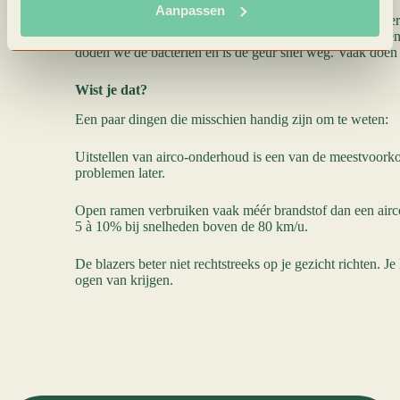
Aanpassen
Dat zijn bacteriën op de verdamper en in het interieurfilter
onaangenaam om in te ademen. Met een speciale spray en e
doden we de bacteriën en is de geur snel weg. Vaak doen 
Wist je dat?
Een paar dingen die misschien handig zijn om te weten:
Uitstellen van airco-onderhoud is een van de meestvoor
problemen later.
Open ramen verbruiken vaak méér brandstof dan een airco
5 à 10% bij snelheden boven de 80 km/u.
De blazers beter niet rechtstreeks op je gezicht richten. Je
ogen van krijgen.