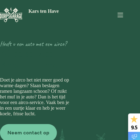
Ga
naar
Kars ten Have
de
inhoud
Heeft u een auto met een airco?
Airco service
Kars Ten Have
Doet je airco het niet meer goed op
warme dagen? Slaan beslagen
ramen langzaam schoon? Of ruikt
het muf in je auto? Dan is het tijd
voor een airco-service. Vaak ben je
in een uurtje klaar en heb je weer
koele, frisse lucht.
9.5
Neem contact op