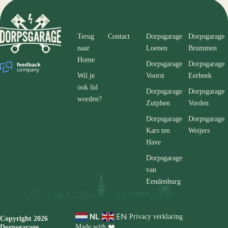
Informatie
Garages
Terug
Contact
Dorpsgarage
Dorpsgarage
naar
Loenen
Brummen
Home
Dorpsgarage
Dorpsgarage
Wil je
Voorst
Eerbeek
ook lid
Dorpsgarage
Dorpsgarage
worden?
Zutphen
Vorden
Dorpsgarage
Dorpsgarage
Kars ten
Weijers
Have
Dorpsgarage
van
Eendenburg
NL
EN
Privacy verklaring
Copyright 2026
Made with ❤️
Dorpsgarage