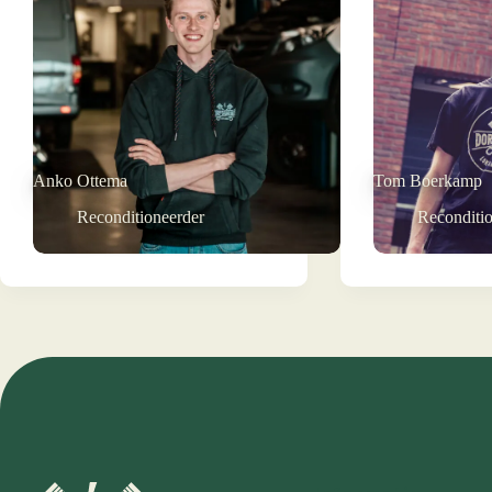
Anko Ottema
Tom Boerkamp
Reconditioneerder
Reconditi