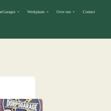
me
Garages
Werkplaats
Over ons
Contact