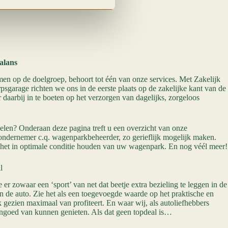
alans
 op de doelgroep, behoort tot één van onze services. Met Zakelijk
arage richten we ons in de eerste plaats op de zakelijke kant van de
daarbij in te boeten op het verzorgen van dagelijks, zorgeloos
len? Onderaan deze pagina treft u een overzicht van onze
ondernemer c.q. wagenparkbeheerder, zo gerieflijk mogelijk maken.
 het in optimale conditie houden van uw wagenpark. En nog véél meer!
l
 zowaar een ‘sport’ van net dat beetje extra bezieling te leggen in de
n de auto. Zie het als een toegevoegde waarde op het praktische en
jk gezien maximaal van profiteert. En waar wij, als autoliefhebbers
engoed van kunnen genieten. Als dat geen topdeal is…