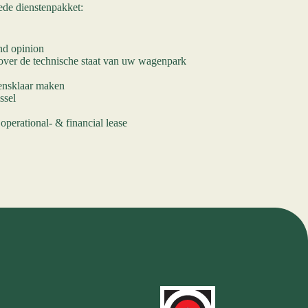
ede dienstenpakket:
nd opinion
 over de technische staat van uw wagenpark
oensklaar maken
ssel
operational- & financial lease