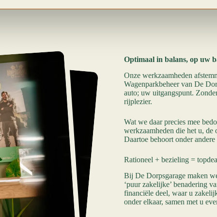
Optimaal in balans, op uw b
Onze werkzaamheden afstemmen
Wagenparkbeheer van De Dorpsg
auto; uw uitgangspunt. Zonder 
rijplezier.
Wat we daar precies mee bedoe
werkzaamheden die het u, de 
Daartoe behoort onder andere
Rationeel + bezieling = topdea
Bij De Dorpsgarage maken we er
‘puur zakelijke’ benadering va
financiële deel, waar u zakeli
onder elkaar, samen met u ev