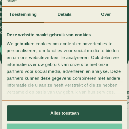
waardoor de fabrieksgarantie van
kracht blijft en u verzekerd bent dat
uw auto de behandeling krijgt die hij
Toestemming
Details
Over
nodig heeft. Wij zijn door de
BOVAG gecertificeerd en door
continue bijscholing zorgen wij dat
onze kennis up-to-date blijft.
Deze website maakt gebruik van cookies
We gebruiken cookies om content en advertenties te
Neem contact op
personaliseren, om functies voor social media te bieden
en om ons websiteverkeer te analyseren. Ook delen we
informatie over uw gebruik van onze site met onze
partners voor social media, adverteren en analyse. Deze
partners kunnen deze gegevens combineren met andere
Wetgeving omtrent fabrieksgarantie.
informatie die u aan ze heeft verstrekt of die ze hebben
verzameld op basis van uw gebruik van hun services.
Nederlandse wetgeving (Monti en BER2013) maakt het m
universeel onderhoudsbedrijf te laten onderhouden en toch
laten. In 2002 is er een eind gekomen aan de concurrent
het mogelijk om onderhoud uit te voeren bij een merk-ona
Alles toestaan