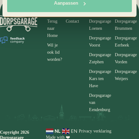
Aanpassen
Informatie
Garages
Terug
Contact
Dorpsgarage
Dorpsgarage
naar
Loenen
Brummen
Home
Dorpsgarage
Dorpsgarage
Wil je
Voorst
Eerbeek
ook lid
Dorpsgarage
Dorpsgarage
worden?
Zutphen
Vorden
Dorpsgarage
Dorpsgarage
Kars ten
Weijers
Have
Dorpsgarage
van
Eendenburg
NL
EN
Privacy verklaring
Copyright 2026
Made with ❤️
Dorpsgarage