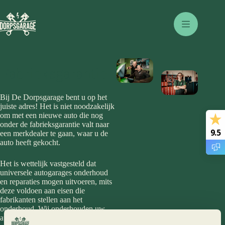
Ga
naar
de
inhoud
Fabrieksgarantie
Bij De Dorpsgarage bent u op het
juiste adres! Het is niet noodzakelijk
om met een nieuwe auto die nog
onder de fabrieksgarantie valt naar
9.5
een merkdealer te gaan, waar u de
auto heeft gekocht.
Het is wettelijk vastgesteld dat
universele autogarages onderhoud
en reparaties mogen uitvoeren, mits
deze voldoen aan eisen die
fabrikanten stellen aan het
onderhoud. Wij onderhouden uw
auto volgens de gestelde eisen,