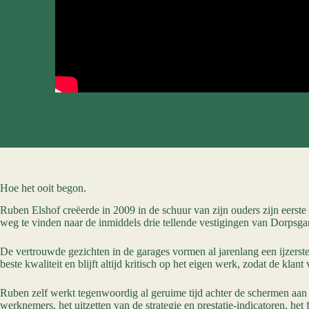
Hoe het ooit
begon
.
Ruben Elshof creëerde in 2009 in de schuur van zijn ouders zijn eerste
weg te vinden naar de inmiddels drie tellende vestigingen van Dorpsg
De vertrouwde gezichten in de garages vormen al jarenlang een ijzerste
beste kwaliteit en blijft altijd kritisch op het eigen werk, zodat de k
Ruben zelf werkt tegenwoordig al geruime tijd achter de schermen aan 
werknemers, het uitzetten van de strategie en prestatie-indicatoren, he