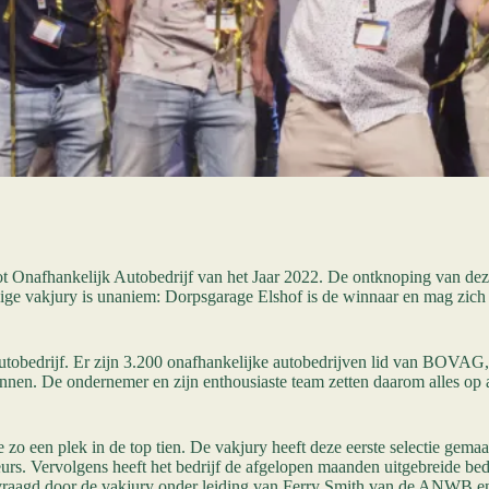
 tot Onafhankelijk Autobedrijf van het Jaar 2022. De ontknoping van d
pige vakjury is unaniem: Dorpsgarage Elshof is de winnaar en mag zich 
obedrijf. Er zijn 3.200 onafhankelijke autobedrijven lid van BOVAG, du
nen. De ondernemer en zijn enthousiaste team zetten daarom alles op al
 een plek in de top tien. De vakjury heeft deze eerste selectie gemaa
. Vervolgens heeft het bedrijf de afgelopen maanden uitgebreide bedr
gevraagd door de vakjury onder leiding van Ferry Smith van de ANWB en