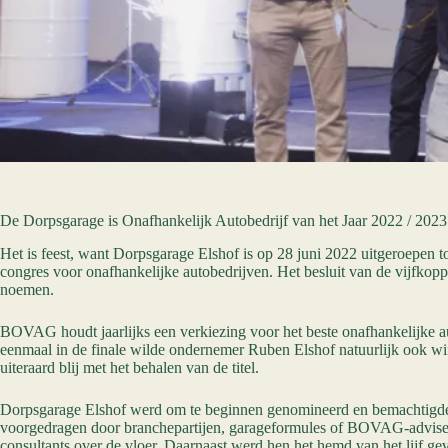
De Dorpsgarage
is
Onafhankelijk
Autobedrijf van het Jaar 2022
/ 2023
Het is feest, want Dorpsgarage Elshof is op 28 juni 2022 uitgeroepen
congres voor onafhankelijke autobedrijven. Het besluit van de vijfkop
noemen.
BOVAG houdt jaarlijks een verkiezing voor het beste onafhankelijke aut
eenmaal in de finale wilde ondernemer Ruben Elshof natuurlijk ook win
uiteraard blij met het behalen van de titel.
Dorpsgarage Elshof werd om te beginnen genomineerd en bemachtigde zo
voorgedragen door branchepartijen, garageformules of BOVAG-adviseurs
consultants over de vloer. Daarnaast werd hen het hemd van het lijf 