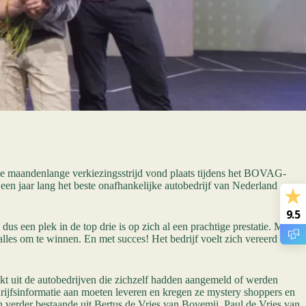
eze maandenlange verkiezingsstrijd vond plaats tijdens het BOVAG-
een jaar lang het beste onafhankelijke autobedrijf van Nederland
9.5
s een plek in de top drie is op zich al een prachtige prestatie. Maar
les om te winnen. En met succes! Het bedrijf voelt zich vereerd en is
kt uit de autobedrijven die zichzelf hadden aangemeld of werden
ijfsinformatie aan moeten leveren en kregen ze mystery shoppers en
 verder bestaande uit Bertus de Vries van Bovemij, Paul de Vries van