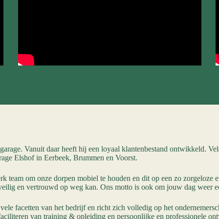
 garage. Vanuit daar heeft hij een loyaal klantenbestand ontwikkeld. Ve
arage Elshof in Eerbeek, Brummen en Voorst.
rk team om onze dorpen mobiel te houden en dit op een zo zorgeloze en p
lant veilig en vertrouwd op weg kan. Ons motto is ook om jouw dag weer 
vele facetten van het bedrijf en richt zich volledig op het ondernemer
t faciliteren van training & opleiding en persoonlijke en professionele 