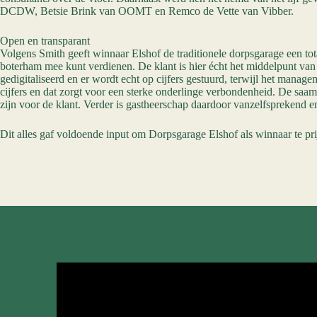
DCDW, Betsie Brink van OOMT en Remco de Vette van Vibber.
Open en transparant
Volgens Smith geeft winnaar Elshof de traditionele dorpsgarage een tota
boterham mee kunt verdienen. De klant is hier écht het middelpunt van
gedigitaliseerd en er wordt echt op cijfers gestuurd, terwijl het mana
cijfers en dat zorgt voor een sterke onderlinge verbondenheid. De saamho
zijn voor de klant. Verder is gastheerschap daardoor vanzelfsprekend en
Dit alles gaf voldoende input om Dorpsgarage Elshof als winnaar te pri