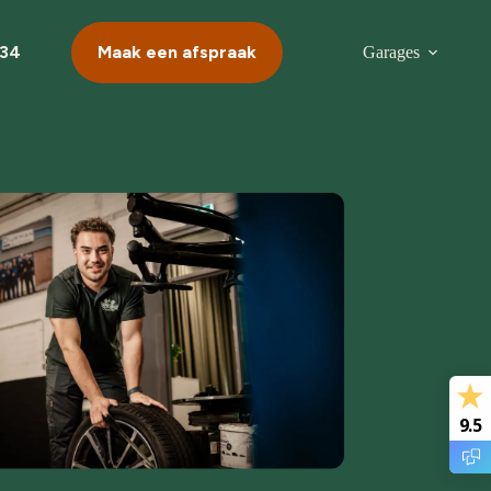
034
Maak een afspraak
Garages
9.5