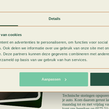
Onderhoudsbeurt of tijdelijke 
Of het nu om een periodieke o
Details
behandelen uw voertuig met d
vroegtijdig opgespoord en hers
onveilige situaties worden vo
 van cookies
Erkende en gespecialiseerde s
ent en advertenties te personaliseren, om functies voor social
Mocht u onverhoopt toch te ma
. Ook delen we informatie over uw gebruik van onze site met on
ook dan is ons team u graag v
e. Deze partners kunnen deze gegevens combineren met andere i
schadeherstelbedrijven. Met h
heeft om weer bevallig en bet
erzameld op basis van uw gebruik van hun services.
liever maar meteen goed! Onde
en kunt u gebruikmaken van on
hebben van schade is al verve
handen.
Aanpassen
Auto onderhoud doe je in Zut
Technische storingen opspore
je auto. Kom daarom gerust lan
maandag tot en met vrijdag va
kunt ons bereiken op 0575 514