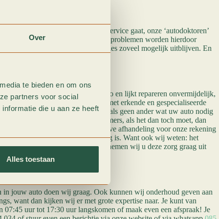
service
nderhoudsbeurt of om tussentijdse service gaat, onze ‘autodoktoren’
Over
e grootst mogelijke zorg. Eventuele problemen worden hierdoor
teld, zodat schades en grote reparaties zoveel mogelijk uitblijven. En
orkomen.
chadeherstel
 media te bieden en om ons
ken krijgen met schade aan uw auto en lijkt repareren onvermijdelijk,
ze partners voor social
an dienst. Wij werken nauw samen met erkende en gespecialiseerde
nformatie die u aan ze heeft
un vakkennis en ervaring, weten zij als geen ander wat uw auto nodig
rouwbaar voor de dag te komen. Immers, als het dan toch moet, dan
rtussen nemen wij de administratieve afhandeling voor onze rekening
ze leenautoservice zolang als nodig is. Want ook wij weten: het
lend genoeg. Dus als het even kan, nemen wij u deze zorg graag uit
Alles toestaan
phen
n in jouw auto doen wij graag. Ook kunnen wij onderhoud geven aan
gs, want dan kijken wij er met grote expertise naar. Je kunt van
n 07:45 uur tot 17:30 uur langskomen of maak even een afspraak! Je
 034 of stuur even een berichtje via onze website of via whatsapp
085