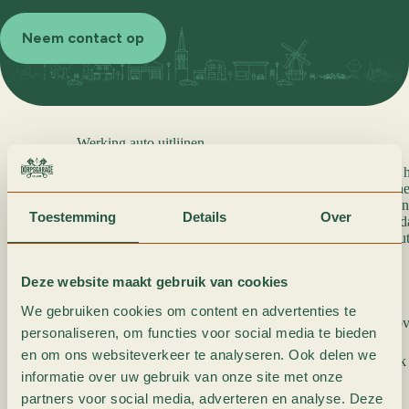
Neem contact op
Werking auto uitlijnen
Banden behoren tot één van de belangrijkste facetten als
uw auto. Het juiste rubber komt ten goede van de veilig
u de banden afstemmen op de rijeigenschappen die u wenst
Toestemming
Details
Over
worden de wielen zodanig onder het voertuig afgesteld, 
kunnen doen. De specifieke kwaliteiten van zowel uw au
hierdoor perfect tot hun recht.
Deze website maakt gebruik van cookies
Wanneer moet je je auto uitlijnen?
We gebruiken cookies om content en advertenties te
Als de banden aan de buiten- of binnenkant van het loopvla
personaliseren, om functies voor social media te bieden
en om ons websiteverkeer te analyseren. Ook delen we
Als het brandstofverbruik hoger is dan gebruikelijk
informatie over uw gebruik van onze site met onze
Als uw auto naar links of naar rechts ‘trekt’
Als het sturen zwaar of juist heel licht gaat
partners voor social media, adverteren en analyse. Deze