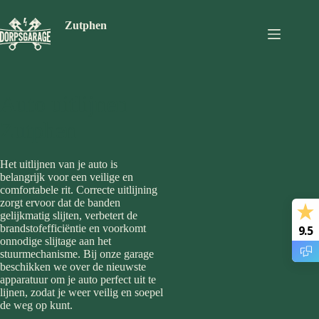
Ga
naar
Zutphen
de
inhoud
Auto uitlijnen
Zutphen
Het uitlijnen van je auto is
belangrijk voor een veilige en
comfortabele rit. Correcte uitlijning
zorgt ervoor dat de banden
gelijkmatig slijten, verbetert de
brandstofefficiëntie en voorkomt
9.5
onnodige slijtage aan het
stuurmechanisme. Bij onze garage
beschikken we over de nieuwste
apparatuur om je auto perfect uit te
lijnen, zodat je weer veilig en soepel
de weg op kunt.