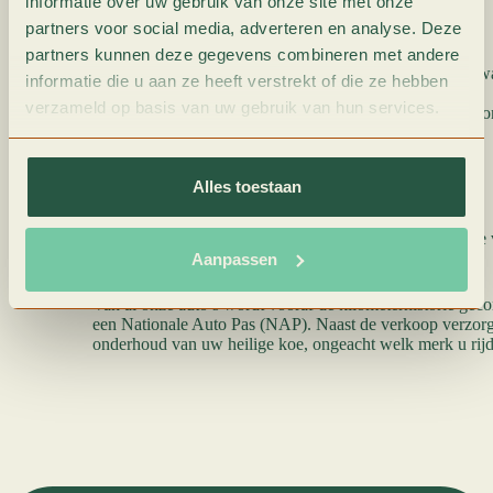
informatie over uw gebruik van onze site met onze
In deze prijs zit:
partners voor social media, adverteren en analyse. Deze
partners kunnen deze gegevens combineren met andere
12 maanden volledige BOVAG garantie (bedrijfsw
informatie die u aan ze heeft verstrekt of die ze hebben
Onderhoudsbeurt volgens schema
verzameld op basis van uw gebruik van hun services.
Uitgebreide technisch controle (banden, remmen, on
koppeling, motor)
Minimaal 1 jaar APK
25 euro brandstof
Alles toestaan
Tenaamstellen kenteken
De meerprijs voor de optionele verkoopprijs ten opzicht
bedraagt € 750,-
Aanpassen
Van al onze auto’s wordt vooraf de kilometerhistorie geco
een Nationale Auto Pas (NAP). Naast de verkoop verzorge
onderhoud van uw heilige koe, ongeacht welk merk u rijd