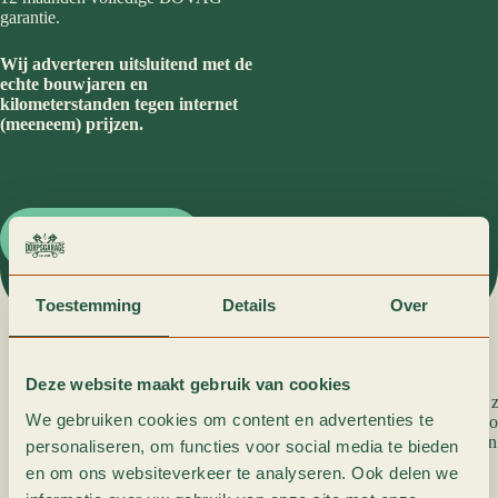
garantie.
Wij adverteren uitsluitend met de
echte bouwjaren en
kilometerstanden tegen internet
(meeneem) prijzen.
Neem contact op
Toestemming
Details
Over
Wat is de internet meeneemprijs?
Deze website maakt gebruik van cookies
De internet meeneemprijs is de handelsprijs van de auto, 
We gebruiken cookies om content en advertenties te
wordt de auto met een geldige APK afgeleverd en inruil 
mogelijk tegen handelsprijs. U betaald geen afleverkosten
personaliseren, om functies voor social media te bieden
en om ons websiteverkeer te analyseren. Ook delen we
Wat is dan de verkoopprijs?