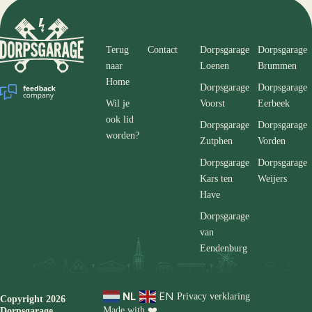
Informatie
Garages
Terug
Contact
Dorpsgarage
Dorpsgarage
naar
Loenen
Brummen
Home
Dorpsgarage
Dorpsgarage
Wil je
Voorst
Eerbeek
ook lid
Dorpsgarage
Dorpsgarage
worden?
Zutphen
Vorden
Dorpsgarage
Dorpsgarage
Kars ten
Weijers
Have
Dorpsgarage
van
Eendenburg
NL
EN
Privacy verklaring
Copyright 2026
Made with ❤️
Dorpsgarage