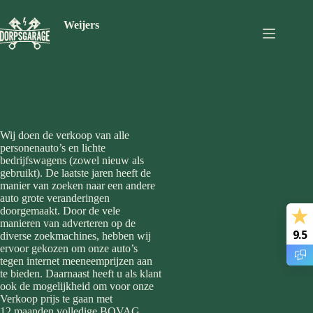
Ga
naar
Weijers
de
inhoud
Garantie
Wij doen de verkoop van alle
personenauto’s en lichte
bedrijfswagens (zowel nieuw als
gebruikt). De laatste jaren heeft de
manier van zoeken naar een andere
auto grote veranderingen
doorgemaakt. Door de vele
manieren van adverteren op de
9.5
diverse zoekmachines, hebben wij
ervoor gekozen om onze auto’s
tegen internet meeneemprijzen aan
te bieden. Daarnaast heeft u als klant
ook de mogelijkheid om voor onze
Verkoop prijs te gaan met
12 maanden volledige BOVAG