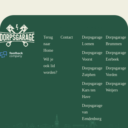
Informatie
Garages
Terug
Contact
Dorpsgarage
Dorpsgarage
naar
Loenen
Brummen
Home
Dorpsgarage
Dorpsgarage
Wil je
Voorst
Eerbeek
ook lid
Dorpsgarage
Dorpsgarage
worden?
Zutphen
Vorden
Dorpsgarage
Dorpsgarage
Kars ten
Weijers
Have
Dorpsgarage
van
Eendenburg