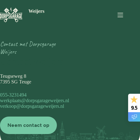
Ga
naar
Weijers
de
inhoud
Contact met Dorpsgarage
Weijers
Contact Weijers
Teugseweg 8
7395 SG Teuge
055-3231494
werkplaats@dorpsgarageweijers.nl
verkoop@dorpsgarageweijers.nl
9.5
Neem contact op