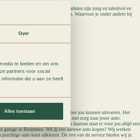
en erg belangrijk. Al onze autospecialisten zijn jong en talentvol en
nnis om jouw auto na te laten kijken. Waarvoor je onder andere bij
n terecht kunt:
Over
ssentijdse service
ingen
d & reiniging)
 media te bieden en om ons
ging
ze partners voor social
issel
nformatie die u aan ze heeft
n?
Alles toestaan
oor je op een rijtje gezet wat wij voor jou kunnen uitvoeren. Het
nderdeel en daarom kijken wij graag met zorg naar jouw auto.
ze klanten de beste service bieden en daarom staat er voor jou altijd een
onze garage in Brummen. Wil jij een nieuwe auto kopen? Wij werken
 prachtige auto kunt uitkiezen. De rest van de service bieden wij je.