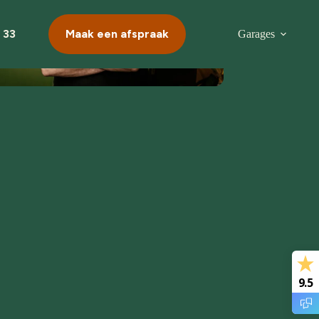
 33
Maak een afspraak
Garages
9.5