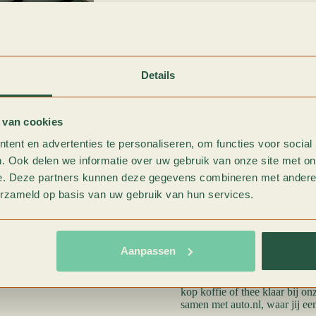
Auto onderhoud is ten alle tijd
beschikken over alle nodige ke
Dorpsgarage Elshof in Brumme
APK-keuring
Details
Reparatie
Periodiek onderhoud / tu
Remmenservice
 van cookies
Diagnose / uitlezen stor
Airco service (onderhou
ent en advertenties te personaliseren, om functies voor social
Ultrasone interieurreini
. Ook delen we informatie over uw gebruik van onze site met on
Zomer-/winterbanden w
Vierwieluitlijning
e. Deze partners kunnen deze gegevens combineren met andere i
Schadeafhandeling
erzameld op basis van uw gebruik van hun services.
Roetfilter problemen
Waarmee kunnen wij je helpe
Aanpassen
In onze menukaart hebben wij v
onderhoud is een belangrijk o
Natuurlijk willen wij graag on
kop koffie of thee klaar bij 
samen met auto.nl, waar jij een