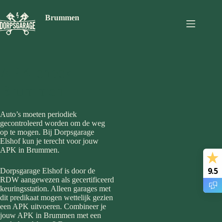
Ga
naar
Brummen
de
inhoud
APK check
Brummen
Auto’s moeten periodiek
gecontroleerd worden om de weg
op te mogen. Bij Dorpsgarage
Elshof kun je terecht voor jouw
APK in Brummen.
9.5
Dorpsgarage Elshof is door de
RDW aangewezen als gecertificeerd
keuringsstation. Alleen garages met
dit predikaat mogen wettelijk gezien
een APK uitvoeren. Combineer je
jouw APK in Brummen met een