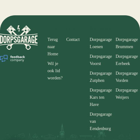
Informatie
Garages
Terug
Contact
Dorpsgarage
Dorpsgarage
naar
Loenen
Brummen
Home
Dorpsgarage
Dorpsgarage
Wil je
Voorst
Eerbeek
ook lid
Dorpsgarage
Dorpsgarage
worden?
Zutphen
Vorden
Dorpsgarage
Dorpsgarage
Kars ten
Weijers
Have
Dorpsgarage
van
Eendenburg