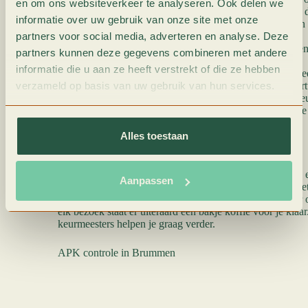
en om ons websiteverkeer te analyseren. Ook delen we
verminderd moet worden. Daarom nemen we ook de 
informatie over uw gebruik van onze site met onze
een score aan te kennen. Controle van de uitlaat e
partners voor social media, adverteren en analyse. Deze
milieunormen en de uitstoot te verminderen.
Veiligheidsgordels en airbags: veiligheidsgordels 
partners kunnen deze gegevens combineren met andere
maximale veiligheid te behouden.
informatie die u aan ze heeft verstrekt of die ze hebben
APK keuringsrapport: Na de inspectie ontvang je 
verzameld op basis van uw gebruik van hun services.
waarin de bevindingen staan vermeld. Als het voertu
eisen, wordt het goedgekeurd en ontvang je een ke
eventuele gebreken besproken en kan Dorpsgarage 
voordat ze opnieuw worden gekeurd.
Alles toestaan
Waarom een APK in Brummen bij Dorpsgarage Elshof?
De APK in Brummen wordt uitgevoerd door onze jonge en 
Aanpassen
Zij hebben oog voor alle details en zullen zich nét dat bee
profiteer je niet alleen van vakkundige specialisten, maar
elk bezoek staat er uiteraard een bakje koffie voor je kl
keurmeesters helpen je graag verder.
APK controle in Brummen