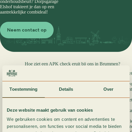
onderhoudsbeurt? Dorpsgarage
Elshof trakteert je dan op een
aantrekkelijke combideal!
Neem contact op
Hoe ziet een APK check eruit bij ons in Brummen?
Voertuig inspectie: we beginnen de APK check met
één van onze ervaren monteurs.
Verlichting controle: de monteurs controleren de we
Toestemming
Details
Over
inclusief koplampen, richtingaanwijzers en remlicht
iedere autorit!
Remmen testen: de APK check wordt vervolgd met 
laten we ze voldoen aan de wettelijke normen!
Deze website maakt gebruik van cookies
Bandencontrole: we inspecteren de banden op slijta
staat. Banden zorgen voor grip op de weg.
We gebruiken cookies om content en advertenties te
Ophanging en wielophanging: de ophanging en w
personaliseren, om functies voor social media te bieden
naderhand gecontroleerd om ervoor te zorgen dat ze 
Uitlaat en emissies: milieunormen worden strikter, 