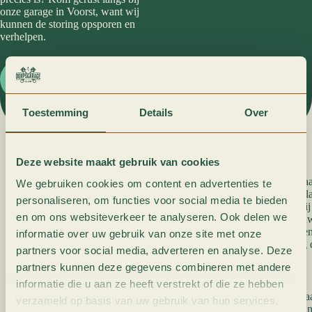
onze garage in Voorst, want wij
kunnen de storing opsporen en
verhelpen.
Neem contact op
Toestemming
Details
Over
Het opsporen van technische fouten
Deze website maakt gebruik van cookies
De talentvolle autospecialiste van Dorpsgarage Elshof ga
We gebruiken cookies om content en advertenties te
storing in jouw auto op te sporen. Niet alleen staan wij kl
personaliseren, om functies voor social media te bieden
maar wij kunnen je nog veel meer onderhoud bieden. Wi
en om ons websiteverkeer te analyseren. Ook delen we
werkplaats met hoogstaande diagnose apparatuur om jouw a
repareren. Daar gaat ons hart namelijk harder van kloppen
informatie over uw gebruik van onze site met onze
probleem is en zorgen er dan snel voor dat jij weer veilig
partners voor social media, adverteren en analyse. Deze
partners kunnen deze gegevens combineren met andere
Je auto laten uitlezen doe je in Voorst
informatie die u aan ze heeft verstrekt of die ze hebben
Technische storingen opsporen in jouw auto doen wij gr
verzameld op basis van uw gebruik van hun services.
als er lampjes gaan branden op jouw dashboard, want dan 