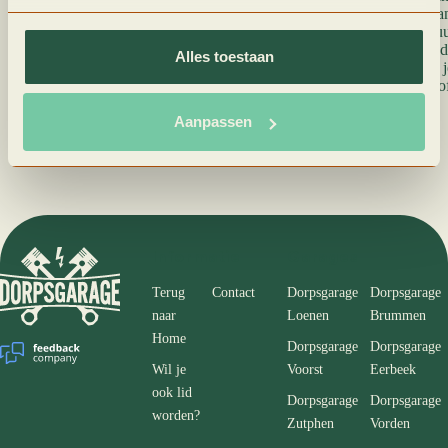
expertise naar. Je kunt van maandag tot en met vrijdag va
langskomen. Je kunt ons bereiken op 0575 501126 of stuu
website of via whatsapp
085 0805022
. Wij laten zo spoe
Alles toestaan
Wil je eerst advies? Dat kan natuurlijk ook. Wij vertellen 
auto laten uitlezen in Voorst doe je bij Dorpsgarage Elsh
Aanpassen
Informatie
Garages
Terug
Contact
Dorpsgarage
Dorpsgarage
naar
Loenen
Brummen
Home
Dorpsgarage
Dorpsgarage
Wil je
Voorst
Eerbeek
ook lid
Dorpsgarage
Dorpsgarage
worden?
Zutphen
Vorden