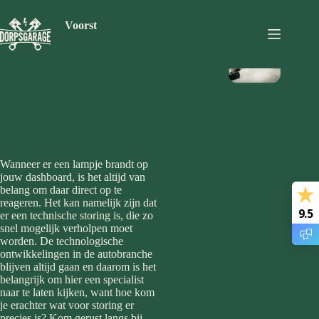
Ga
naar
Voorst
de
inhoud
Auto uitlezen
Voorst
Wanneer er een lampje brandt op
jouw dashboard, is het altijd van
belang om daar direct op te
reageren. Het kan namelijk zijn dat
9.5
er een technische storing is, die zo
snel mogelijk verholpen moet
worden. De technologische
ontwikkelingen in de autobranche
blijven altijd gaan en daarom is het
belangrijk om hier een specialist
naar te laten kijken, want hoe kom
je erachter wat voor storing er
precies is? Kom gerust langs bij