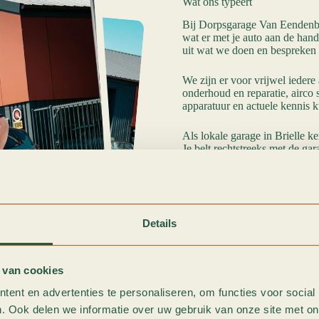
Wat ons typeert
Bij Dorpsgarage Van Eendenbur
wat er met je auto aan de han
uit wat we doen en bespreken 
We zijn er voor vrijwel ieder
onderhoud en reparatie, airco 
apparatuur en actuele kennis 
Als lokale garage in Brielle k
Je belt rechtstreeks met de gar
Waarom mensen voor ons kie
Je kunt op veel plekken terec
vooral voor de combinatie van
Details
Persoonlijke service
Bij ons heb je direct contact
 van cookies
een passende oplossing.
ent en advertenties te personaliseren, om functies voor social
. Ook delen we informatie over uw gebruik van onze site met on
Duidelijke communicatie