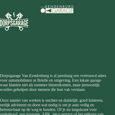
Ga
naar
de
inhoud
Geschiedenis
Dorpsgarage Van Eendenburg is al jarenlang een vertrouwd adres
voor automobilisten in Brielle en omgeving. Een lokale garage
waar klanten niet als nummer binnenkomen, maar persoonlijk
worden geholpen door mensen die hun vak verstaan.
Onze manier van werken is nuchter en duidelijk: goed luisteren,
eerlijk adviseren en doen wat nodig is om je auto veilig en
betrouwbaar op de weg te houden. Of je nu langskomt voor
onderhoud, een reparatie, APK, airco service of het uitlezen van