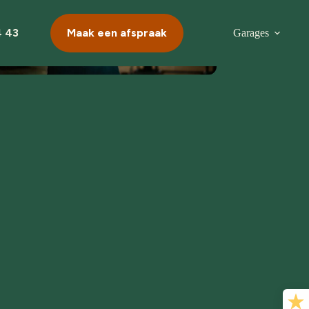
4 43
Maak een afspraak
Garages