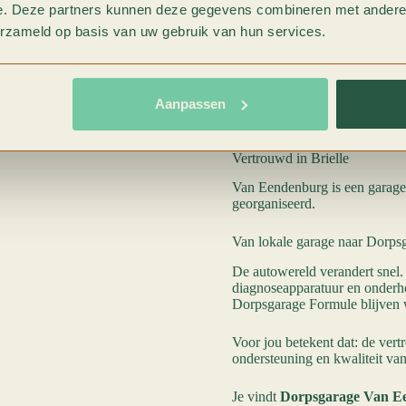
e. Deze partners kunnen deze gegevens combineren met andere i
Moet er iets gerepareerd word
erzameld op basis van uw gebruik van hun services.
kosten zijn. Geen verrassingen
Vakkundig onderhoud en repar
Van APK tot storing en van air
Aanpassen
betrouwbaar en veilig blijft.
Vertrouwd in Brielle
Van Eendenburg is een garage 
georganiseerd.
Van lokale garage naar Dorps
De autowereld verandert snel.
diagnoseapparatuur en onderho
Dorpsgarage Formule blijven w
Voor jou betekent dat: de ver
ondersteuning en kwaliteit va
Je vindt
Dorpsgarage Van E