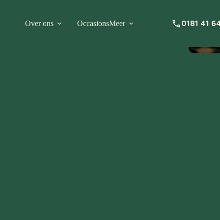
0181 41 6
Over ons
Occasions
Meer