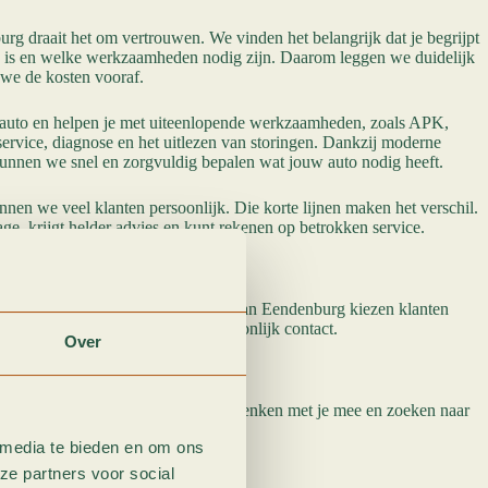
g draait het om vertrouwen. We vinden het belangrijk dat je begrijpt
d is en welke werkzaamheden nodig zijn. Daarom leggen we duidelijk
we de kosten vooraf.
e auto en helpen je met uiteenlopende werkzaamheden, zoals APK,
service, diagnose en het uitlezen van storingen. Dankzij moderne
kunnen we snel en zorgvuldig bepalen wat jouw auto nodig heeft.
ennen we veel klanten persoonlijk. Die korte lijnen maken het verschil.
age, krijgt helder advies en kunt rekenen op betrokken service.
zen
ht voor onderhoud aan je auto. Bij Van Eendenburg kiezen klanten
 vakmanschap, eerlijkheid en persoonlijk contact.
Over
 met mensen die je auto kennen. We denken met je mee en zoeken naar
 media te bieden en om ons
ze partners voor social