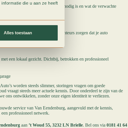
nformatie die u aan ze heeft
en? Dan vertellen we vooraf wat er nodig is en wat de verwachte
 achteraf.
atie
co tot regulier onderhoud: onze monteurs zorgen dat je auto
Alles toestaan
met een lokaal gezicht. Dichtbij, betrokken en professioneel
garage
 Auto’s worden steeds slimmer, storingen vragen om goede
ud vraagt steeds meer actuele kennis. Door onderdeel te zijn van de
e ons ontwikkelen, zonder onze eigen identiteit te verliezen.
trouwde service van Van Eendenburg, aangevuld met de kennis,
n een professioneel netwerk.
endenburg
aan
’t Woud 55, 3232 LN Brielle
. Bel ons via
0181 41 64