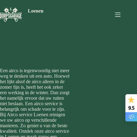
Ga
naar
Loenen
de
inhoud
Airco service
Loenen
Een airco is tegenwoordig niet meer
weg te denken uit een auto. Hoewel
het lijkt alsof de airco alleen in de
zomer fijn is, heeft het ook zeker
een werking in de winter. Dan zorgt
het namelijk ervoor dat uw ruiten
niet beslaan. Een airco service is
9.5
belangrijk om schade voor te zijn.
Bij Airco service Loenen reinigen
we uw airco op verschillende
manieren. Zo geniet u van de beste
kwaliteit. Ontdek onze airco service
in Loenen en maak gauw een