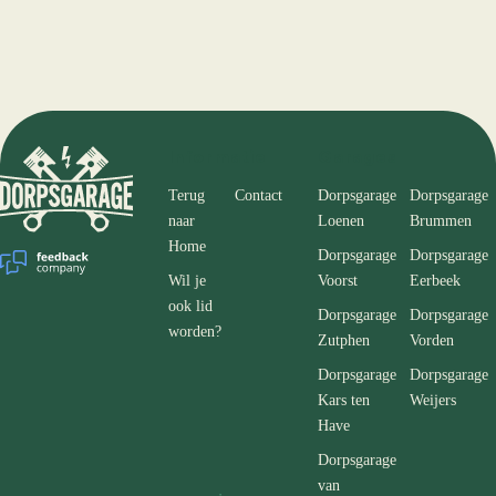
Informatie
Garages
Terug
Contact
Dorpsgarage
Dorpsgarage
naar
Loenen
Brummen
Home
Dorpsgarage
Dorpsgarage
Wil je
Voorst
Eerbeek
ook lid
Dorpsgarage
Dorpsgarage
worden?
Zutphen
Vorden
Dorpsgarage
Dorpsgarage
Kars ten
Weijers
Have
Dorpsgarage
van