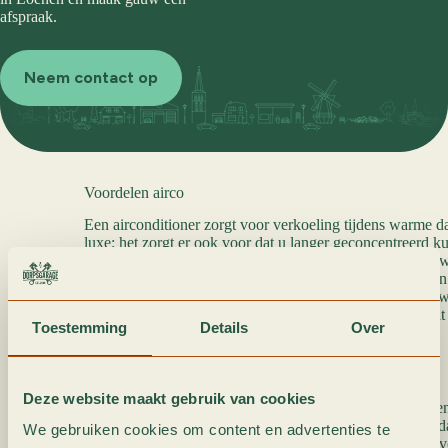
afspraak.
Neem contact op
Voordelen airco
Een airconditioner zorgt voor verkoeling tijdens warme dag
luxe: het zorgt er ook voor dat u langer geconcentreerd ku
comfortabele omgeving in de auto en verbetert de luchtkwa
vermindert het allergenen en voorkomt oververhitting van
auto. Verder helpt het bij het reguleren van vochtigheid, 
winter nuttig is. Het verhoogt dus de rijveiligheid doord
Toestemming
Details
Over
temperatuur in de auto kan handhaven.
Het onderhoudsmenu in Eerbeek
Deze website maakt gebruik van cookies
Onder auto onderhoud in Eerbeek verstaan wij verschill
graag voor jou doen! Deze werkzaamheden hebben wij d
We gebruiken cookies om content en advertenties te
onderhoudsmenu. Natuurlijk doen wij graag wat extra’s voor