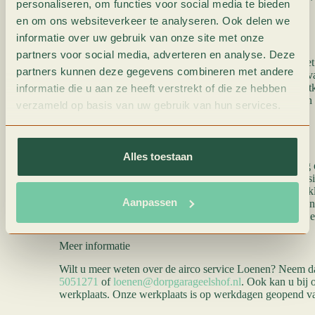
personaliseren, om functies voor social media te bieden
koffie of thee, gratis lampjes of vloeistof.
en om ons websiteverkeer te analyseren. Ook delen we
informatie over uw gebruik van onze site met onze
Hoe vaak een airco reinigen en vullen?
partners voor social media, adverteren en analyse. Deze
Het is aanbevolen om een ​​airco jaarlijks te reinigen en he
partners kunnen deze gegevens combineren met andere
zorgt u voor optimale prestaties. Regelmatig onderhoud v
dat de airco langer mee gaat. Verder verbetert dit de luch
informatie die u aan ze heeft verstrekt of die ze hebben
kostbare reparaties. Met een goed onderhouden airco kan 
verzameld op basis van uw gebruik van hun services.
zich comfortabel in de warme zomerweken!
Over De Dorpsgarage
Alles toestaan
De Dorpsgarage werd opgericht in 2009. Het is een jong 
aangedreven door een bedreven team met een sterke passie
kwaliteit, maar vooral: mensen. Vanuit de modern aangekl
Aanpassen
klanten uit de directe omgeving. Maar ook van daarbuiten.
het allerbeste. Dit geldt voor onze apparatuur, service én e
Meer informatie
Wilt u meer weten over de airco service Loenen? Neem d
5051271
of
loenen@dorpgarageelshof.nl
. Ook kan u bij
werkplaats. Onze werkplaats is op werkdagen geopend va