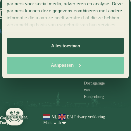
Informatie
Garages
partners voor social media, adverteren en analyse. Deze
partners kunnen deze gegevens combineren met andere
Terug
Contact
Dorpsgarage
Dorpsgarage
informatie die u aan ze heeft verstrekt of die ze hebben
naar
Loenen
Brummen
verzameld op basis van uw gebruik van hun services.
Home
Dorpsgarage
Dorpsgarage
Wil je
Voorst
Eerbeek
ook lid
Dorpsgarage
Dorpsgarage
Alles toestaan
worden?
Zutphen
Vorden
Dorpsgarage
Dorpsgarage
Aanpassen
Kars ten
Weijers
Have
Dorpsgarage
van
Eendenburg
NL
EN
Privacy verklaring
Copyright 2026
Made with ❤️
Dorpsgarage