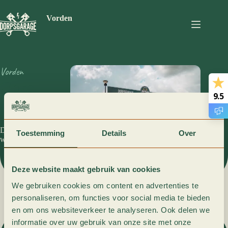
Ga
naar
Vorden
de
inhoud
Vorden
Onze
9.5
werkplaats
Dit is onze
Toestemming
Details
Over
werkplaats in Vorden
Deze website maakt gebruik van cookies
We gebruiken cookies om content en advertenties te
personaliseren, om functies voor social media te bieden
en om ons websiteverkeer te analyseren. Ook delen we
informatie over uw gebruik van onze site met onze